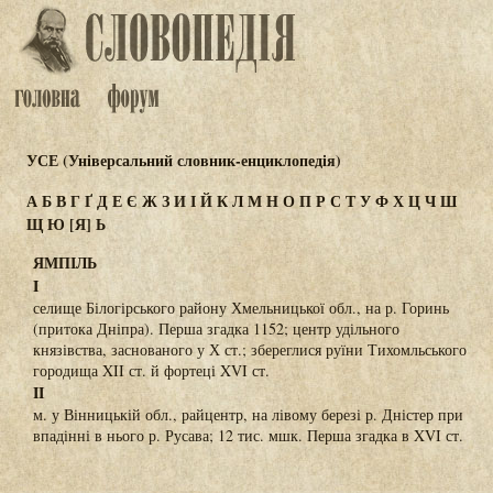
УСЕ (Універсальний словник-енциклопедія)
А
Б
В
Г
Ґ
Д
Е
Є
Ж
З
И
І
Й
К
Л
М
Н
О
П
Р
С
Т
У
Ф
Х
Ц
Ч
Ш
Щ
Ю
[Я]
Ь
ЯМПІЛЬ
I
селище Білогірського району Хмельницької обл., на р. Горинь
(притока Дніпра). Перша згадка 1152; центр удільного
князівства, заснованого у Х ст.; збереглися руїни Тихомльського
городища XII ст. й фортеці XVI ст.
II
м. у Вінницькій обл., райцентр, на лівому березі р. Дністер при
впадінні в нього р. Русава; 12 тис. мшк. Перша згадка в XVI ст.