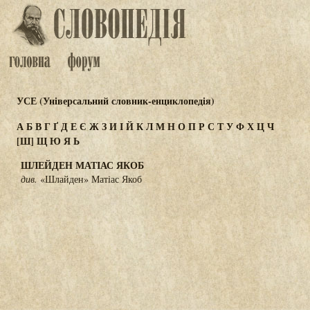
УСЕ (Універсальний словник-енциклопедія)
А
Б
В
Г
Ґ
Д
Е
Є
Ж
З
И
І
Й
К
Л
М
Н
О
П
Р
С
Т
У
Ф
Х
Ц
Ч
[Ш]
Щ
Ю
Я
Ь
ШЛЕЙДЕН МАТІАС ЯКОБ
див.
«Шлайден» Матіас Якоб