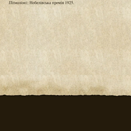
Піґмаліон
); Нобелівська премія 1925.