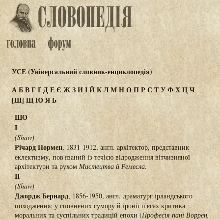
УСЕ (Універсальний словник-енциклопедія)
А
Б
В
Г
Ґ
Д
Е
Є
Ж
З
И
І
Й
К
Л
М
Н
О
П
Р
С
Т
У
Ф
Х
Ц
Ч
[Ш]
Щ
Ю
Я
Ь
ШО
I
(Shaw)
Річард Нормен
, 1831-1912, англ. архітектор, представник
еклектизму, пов'язаний із течією відродження вітчизняної
архітектури та рухом
Мистецтва й Ремесла
.
II
(Shaw)
Джордж Бернард
, 1856-1950, англ. драматург ірландського
походження; у сповнених гумору й іронії п'єсах критика
моральних та суспільних традицій епохи (
Професія пані Воррен,