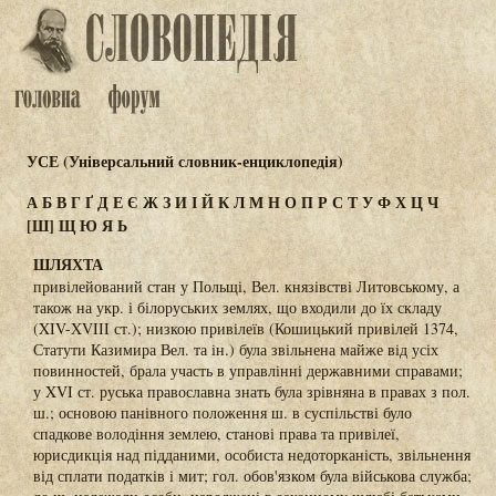
УСЕ (Універсальний словник-енциклопедія)
А
Б
В
Г
Ґ
Д
Е
Є
Ж
З
И
І
Й
К
Л
М
Н
О
П
Р
С
Т
У
Ф
Х
Ц
Ч
[Ш]
Щ
Ю
Я
Ь
ШЛЯХТА
привілейований стан у Польщі, Вел. князівстві Литовському, а
також на укр. і білоруських землях, що входили до їх складу
(XIV-XVIII ст.); низкою привілеїв (Кошицький привілей 1374,
Статути Казимира Вел. та ін.) була звільнена майже від усіх
повинностей, брала участь в управлінні державними справами;
у XVI ст. руська православна знать була зрівняна в правах з пол.
ш.; основою панівного положення ш. в суспільстві було
спадкове володіння землею, станові права та привілеї,
юрисдикція над підданими, особиста недоторканість, звільнення
від сплати податків і мит; гол. обов'язком була військова служба;