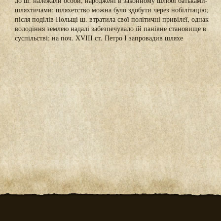
до ш. належали особи, народжені в законному шлюбі батьками-
шляхтичами; шляхетство можна було здобути через нобілітацію;
після поділів Польщі ш. втратила свої політичні привілеї, однак
володіння землею надалі забезпечувало їй панівне становище в
суспільстві; на поч. XVIII ст. Петро I запровадив шляхе