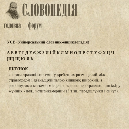
УСЕ (Універсальний словник-енциклопедія)
А
Б
В
Г
Ґ
Д
Е
Є
Ж
З
И
І
Й
К
Л
М
Н
О
П
Р
С
Т
У
Ф
Х
Ц
Ч
[Ш]
Щ
Ю
Я
Ь
ШЛУНОК
частина травної системи; у хребетних розміщений між
стравоходом і дванадцятипалою кишкою; широкий, з
розвинутими м'язами; місце часткового перетравлювання їжі; у
жуйних - вел., чотирикамерний (3 т.зв. передшлунки і сичуг).