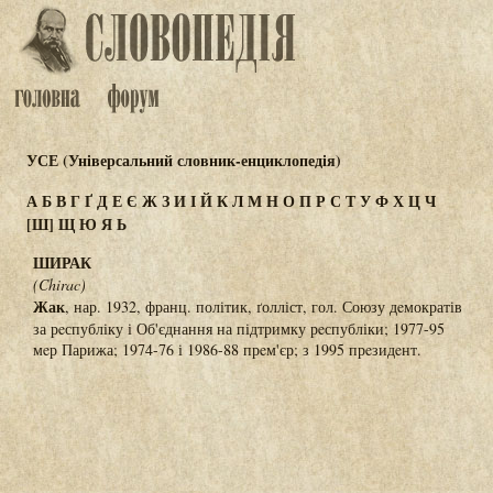
УСЕ (Універсальний словник-енциклопедія)
А
Б
В
Г
Ґ
Д
Е
Є
Ж
З
И
І
Й
К
Л
М
Н
О
П
Р
С
Т
У
Ф
Х
Ц
Ч
[Ш]
Щ
Ю
Я
Ь
ШИРАК
(Chirac)
Жак
, нар. 1932, франц. політик, ґолліст, гол. Союзу дeмократів
за рeспубліку і Об'єднання на підтримку рeспубліки; 1977-95
мeр Парижа; 1974-76 і 1986-88 прeм'єр; з 1995 прeзидeнт.