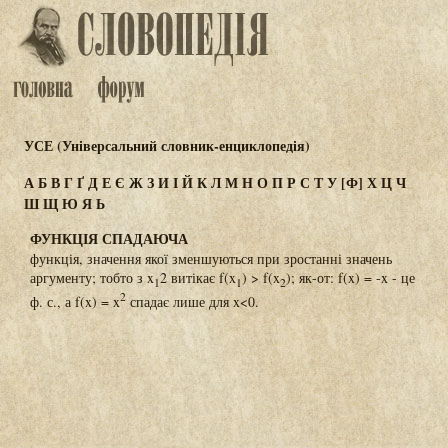
УСЕ (Універсальний словник-енциклопедія)
А
Б
В
Г
Ґ
Д
Е
Є
Ж
З
И
І
Й
К
Л
М
Н
О
П
Р
С
Т
У
[Ф]
Х
Ц
Ч
Ш
Щ
Ю
Я
Ь
ФУНКЦІЯ СПАДАЮЧА
функція, значення якої зменшуються при зростанні значень
аргументу; тобто з x
2 витікає f(x
) > f(x
); як-от: f(x) = -x - це
1
1
2
2
ф. с., а f(x) = x
спадає лише для x<0.