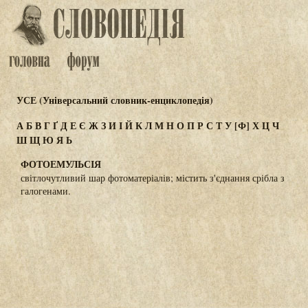
УСЕ (Універсальний словник-енциклопедія)
А
Б
В
Г
Ґ
Д
Е
Є
Ж
З
И
І
Й
К
Л
М
Н
О
П
Р
С
Т
У
[Ф]
Х
Ц
Ч
Ш
Щ
Ю
Я
Ь
ФОТОЕМУЛЬСІЯ
світлочутливий шар фотоматеріалів; містить з'єднання срібла з
галогенами.