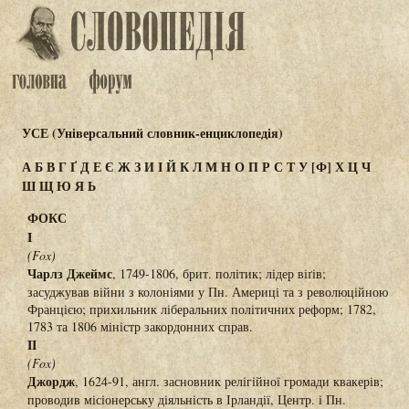
УСЕ (Універсальний словник-енциклопедія)
А
Б
В
Г
Ґ
Д
Е
Є
Ж
З
И
І
Й
К
Л
М
Н
О
П
Р
С
Т
У
[Ф]
Х
Ц
Ч
Ш
Щ
Ю
Я
Ь
ФОКС
I
(Fox)
Чарлз Джеймс
, 1749-1806, брит. політик; лідер віґів;
засуджував війни з колоніями у Пн. Америці та з революційною
Францією; прихильник ліберальних політичних реформ; 1782,
1783 та 1806 міністр закордонних справ.
II
(Fox)
Джордж
, 1624-91, англ. засновник релігійної громади квакерів;
проводив місіонерську діяльність в Ірландії, Центр. і Пн.