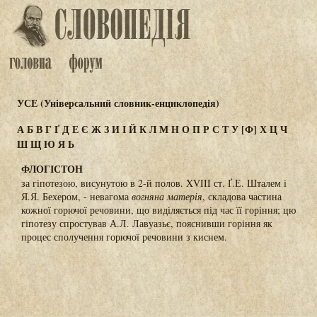
УСЕ (Універсальний словник-енциклопедія)
А
Б
В
Г
Ґ
Д
Е
Є
Ж
З
И
І
Й
К
Л
М
Н
О
П
Р
С
Т
У
[Ф]
Х
Ц
Ч
Ш
Щ
Ю
Я
Ь
ФЛОГІСТОН
за гіпотезою, висунутою в 2-й полов. XVIII ст. Ґ.Е. Шталем і
Я.Я. Бехером, - невагома
вогняна матерія
, складова частина
кожної горючої речовини, що виділяється під час її горіння; цю
гіпотезу спростував А.Л. Лавуазьє, пояснивши горіння як
процес сполучення горючої речовини з киснем.