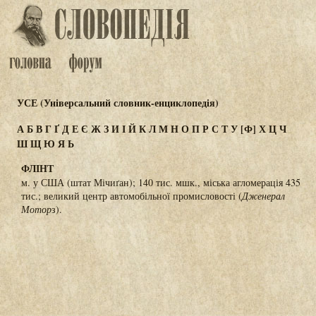
УСЕ (Універсальний словник-енциклопедія)
А
Б
В
Г
Ґ
Д
Е
Є
Ж
З
И
І
Й
К
Л
М
Н
О
П
Р
С
Т
У
[Ф]
Х
Ц
Ч
Ш
Щ
Ю
Я
Ь
ФЛІНТ
м. у США (штат Мічиґан); 140 тис. мшк., міська агломерація 435
тис.; великий центр автомобільної промисловості (
Дженерал
Мотор
з).