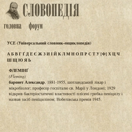
УСЕ (Універсальний словник-енциклопедія)
А
Б
В
Г
Ґ
Д
Е
Є
Ж
З
И
І
Й
К
Л
М
Н
О
П
Р
С
Т
У
[Ф]
Х
Ц
Ч
Ш
Щ
Ю
Я
Ь
ФЛЕМІНҐ
(Fleming)
баронет Александр
, 1881-1955, шотландський лікар і
мікробіолог; професор госпіталю св. Марії у Лондоні; 1929
відкрив бактеріостатичні властивості плісені грибка пеніцилу і
назвав засіб пеніциліном; Нобелівська премія 1945.