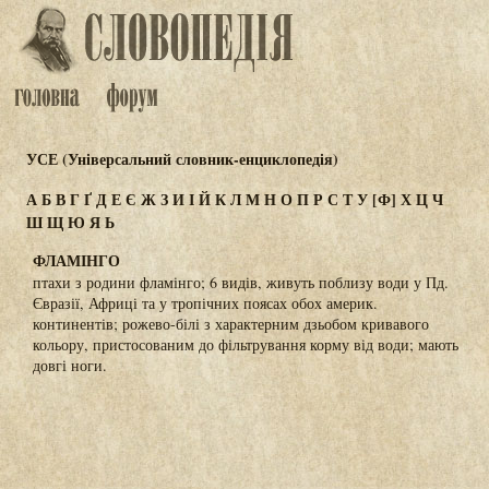
УСЕ (Універсальний словник-енциклопедія)
А
Б
В
Г
Ґ
Д
Е
Є
Ж
З
И
І
Й
К
Л
М
Н
О
П
Р
С
Т
У
[Ф]
Х
Ц
Ч
Ш
Щ
Ю
Я
Ь
ФЛАМІНГО
птахи з родини фламінго; 6 видів, живуть поблизу води у Пд.
Євразії, Африці та у тропічних поясах обох америк.
континентів; рожево-білі з характерним дзьобом кривавого
кольору, пристосованим до фільтрування корму від води; мають
довгі ноги.