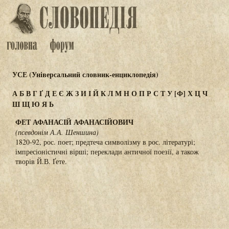
УСЕ (Універсальний словник-енциклопедія)
А
Б
В
Г
Ґ
Д
Е
Є
Ж
З
И
І
Й
К
Л
М
Н
О
П
Р
С
Т
У
[Ф]
Х
Ц
Ч
Ш
Щ
Ю
Я
Ь
ФЕТ АФАНАСІЙ АФАНАСІЙОВИЧ
(псевдонім А.А. Шеншина)
1820-92, рос. поет; предтеча символізму в рос. літературі;
імпресіоністичні вірші; переклади античної поезії, а також
творів Й.В. Ґете.