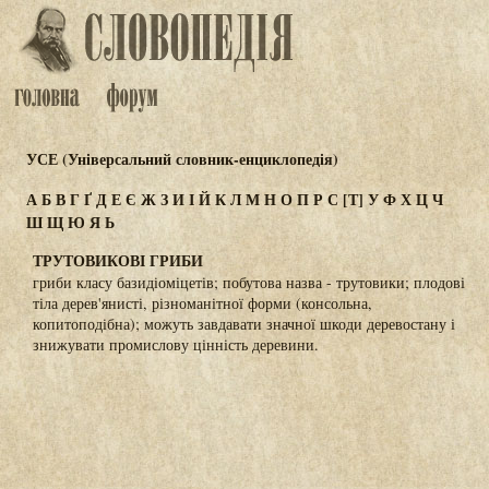
УСЕ (Універсальний словник-енциклопедія)
А
Б
В
Г
Ґ
Д
Е
Є
Ж
З
И
І
Й
К
Л
М
Н
О
П
Р
С
[Т]
У
Ф
Х
Ц
Ч
Ш
Щ
Ю
Я
Ь
ТРУТОВИКОВІ ГРИБИ
гриби класу базидіоміцетів; побутова назва - трутовики; плодові
тіла дерев'янисті, різноманітної форми (консольна,
копитоподібна); можуть завдавати значної шкоди деревостану і
знижувати промислову цінність деревини.