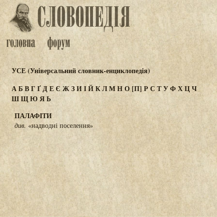
УСЕ (Універсальний словник-енциклопедія)
А
Б
В
Г
Ґ
Д
Е
Є
Ж
З
И
І
Й
К
Л
М
Н
О
[П]
Р
С
Т
У
Ф
Х
Ц
Ч
Ш
Щ
Ю
Я
Ь
ПАЛАФІТИ
див.
«надводні поселення»