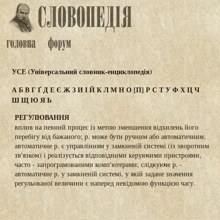
УСЕ (Універсальний словник-енциклопедія)
А
Б
В
Г
Ґ
Д
Е
Є
Ж
З
И
І
Й
К
Л
М
Н
О
[П]
Р
С
Т
У
Ф
Х
Ц
Ч
Ш
Щ
Ю
Я
Ь
РЕГУЛЮВАННЯ
вплив на певний процес із метою зменшення відхилень його
перебігу від бажаного; р. може бути ручним або автоматичним;
автоматичне р. є управлінням у замкненій системі (із зворотним
зв'язком) і реалізується відповідними керуючими пристроями,
часто - запрограмованими комп'ютерами; слідкуюче р. -
автоматичне р. у замкненій системі, у якій задане значення
регульованої величини є наперед невідомою функцією часу.