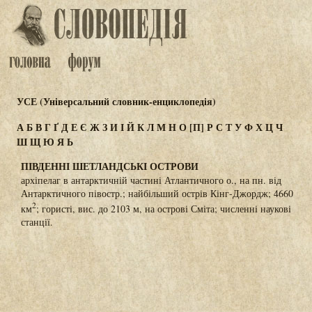
УСЕ (Універсальний словник-енциклопедія)
А
Б
В
Г
Ґ
Д
Е
Є
Ж
З
И
І
Й
К
Л
М
Н
О
[П]
Р
С
Т
У
Ф
Х
Ц
Ч
Ш
Щ
Ю
Я
Ь
ПІВДЕННІ ШЕТЛАНДСЬКІ ОСТРОВИ
архіпелаг в антарктичній частині Атлантичного о., на пн. від
Антарктичного півостр.; найбільший острів Кінг-Джордж; 4660
2
км
; гористі, вис. до 2103 м, на острові Сміта; численні наукові
станції.