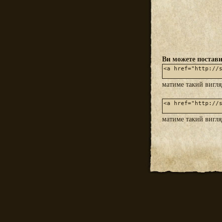
Ви можете постави
матиме такий вигл
матиме такий вигл