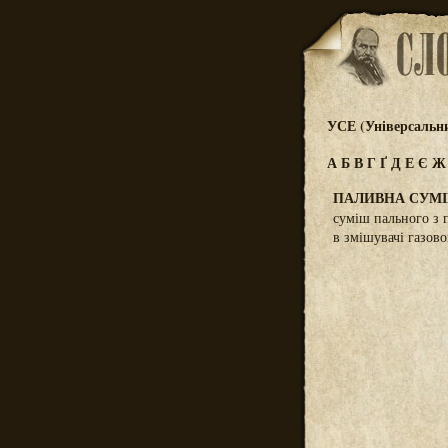
УСЕ (Універсальн
А
Б
В
Г
Ґ
Д
Е
Є
ПАЛИВНА СУМ
суміш пального з 
в змішувачі газово