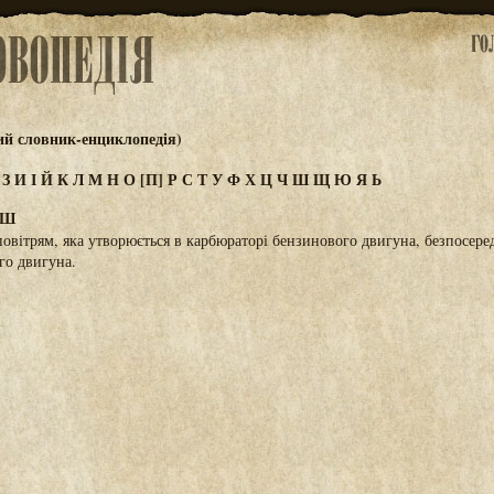
ий словник-енциклопедія)
Ж
З
И
І
Й
К
Л
М
Н
О
[П]
Р
С
Т
У
Ф
Х
Ц
Ч
Ш
Щ
Ю
Я
Ь
ІШ
повітрям, яка утворюється в карбюраторі бензинового двигуна, безпосере
го двигуна.