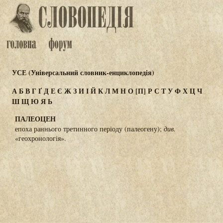
УСЕ (Універсальний словник-енциклопедія)
А
Б
В
Г
Ґ
Д
Е
Є
Ж
З
И
І
Й
К
Л
М
Н
О
[П]
Р
С
Т
У
Ф
Х
Ц
Ч
Ш
Щ
Ю
Я
Ь
ПАЛЕОЦЕН
епоха раннього третинного періоду (палеогену);
див.
«геохронологія».