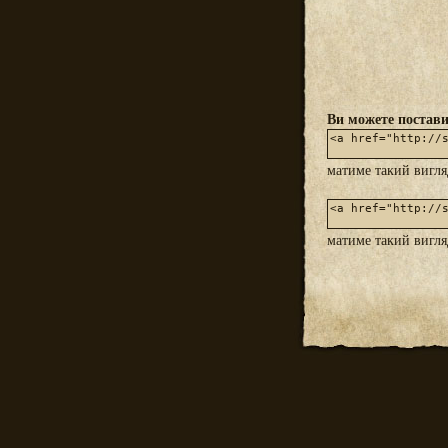
Ви можете постави
матиме такий вигл
матиме такий вигл