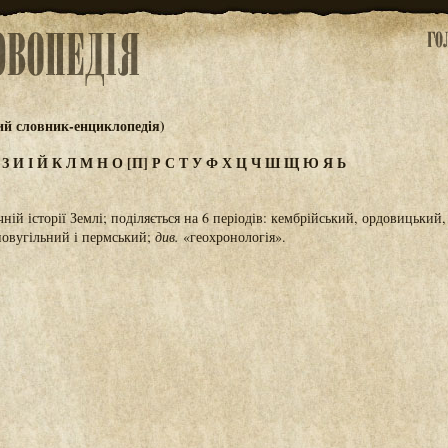
ий словник-енциклопедія)
Ж
З
И
І
Й
К
Л
М
Н
О
[П]
Р
С
Т
У
Ф
Х
Ц
Ч
Ш
Щ
Ю
Я
Ь
ічній історії Землі; поділяється на 6 періодів: кембрійський, ордовицький
новугільний і пермський;
див.
«геохронологія».