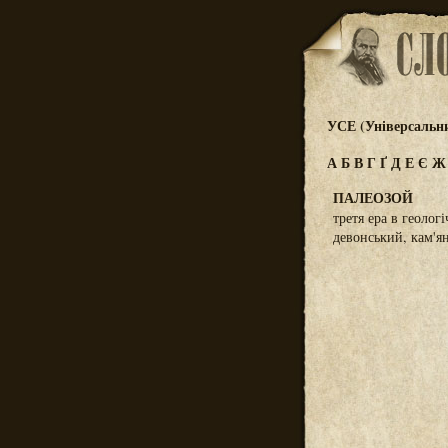
УСЕ (Універсальн
А
Б
В
Г
Ґ
Д
Е
Є
ПАЛЕОЗОЙ
третя ера в геолог
девонський, кам'я