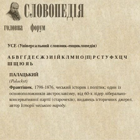
УСЕ (Універсальний словник-енциклопедія)
А
Б
В
Г
Ґ
Д
Е
Є
Ж
З
И
І
Й
К
Л
М
Н
О
[П]
Р
С
Т
У
Ф
Х
Ц
Ч
Ш
Щ
Ю
Я
Ь
ПАЛАЦЬКИЙ
(Palackyґ)
Франтішек
, 1798-1876, чеський історик і політик; один із
основоположників австрославізму, від 60-х лідер ліберально-
консервативної партії (старочехів); видавець історичних джерел,
автор
Історії чеського народу.