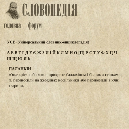
УСЕ (Універсальний словник-енциклопедія)
А
Б
В
Г
Ґ
Д
Е
Є
Ж
З
И
І
Й
К
Л
М
Н
О
[П]
Р
С
Т
У
Ф
Х
Ц
Ч
Ш
Щ
Ю
Я
Ь
ПАЛАНКІН
м'яке крісло або ложе, прикрите балдахіном і бічними стінками;
п. переносили на жердинах носильники або перевозили в'ючні
тварини.