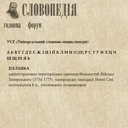
УСЕ (Універсальний словник-енциклопедія)
А
Б
В
Г
Ґ
Д
Е
Є
Ж
З
И
І
Й
К
Л
М
Н
О
[П]
Р
С
Т
У
Ф
Х
Ц
Ч
Ш
Щ
Ю
Я
Ь
ПАЛАНКА
адміністративно-територіальна одиниця Вольностей Війська
Запорозького (1734-1775); напередодні ліквідації Нової Січі
налічувалося 8 п., очолюваних полковником