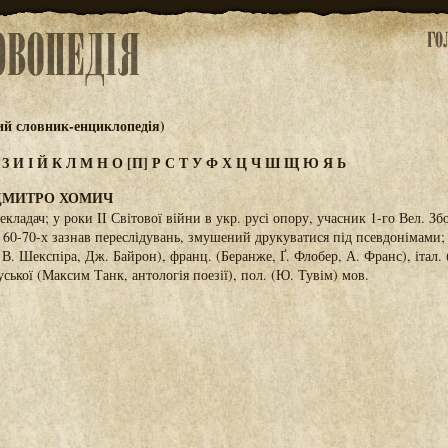
ий словник-енциклопедія)
Ж
З
И
І
Й
К
Л
М
Н
О
[П]
Р
С
Т
У
Ф
Х
Ц
Ч
Ш
Щ
Ю
Я
Ь
ДМИТРО ХОМИЧ
рекладач; у роки II Світової війни в укр. русі опору, учасник 1-го Вел. Зб
 60-70-х зазнав переслідувань, змушений друкуватися під псевдонімами; 
В. Шекспіра, Дж. Байрон), франц. (Беранже, Ґ. Флобер, А. Франс), італ. 
уської (Максим Танк, антологія поезії), пол. (Ю. Тувім) мов.