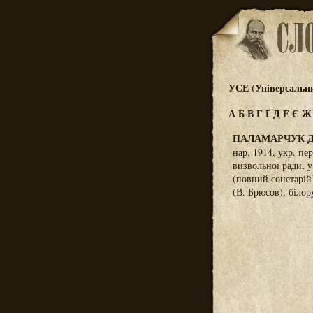
УСЕ (Універсальн
А
Б
В
Г
Ґ
Д
Е
Є
ПАЛАМАРЧУК 
нар. 1914, укр. пе
визвольної ради, у
(повний сонетарій 
(В. Брюсов), білор