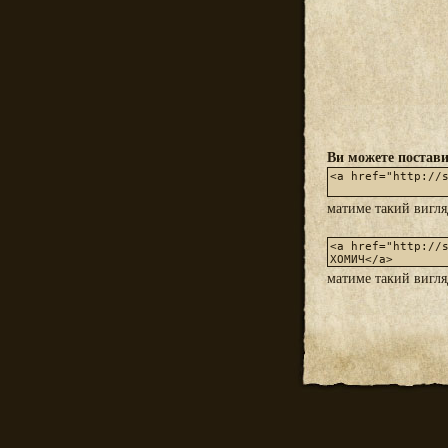
Ви можете постави
матиме такий вигл
матиме такий вигл