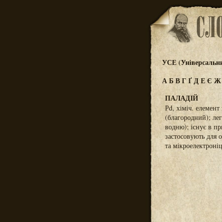
УСЕ (Універсальн
А
Б
В
Г
Ґ
Д
Е
Є
ПАЛАДІЙ
Рd, хіміч. елемент
(благородний); лег
водню); існує в пр
застосовують для о
та мікроелектроніц