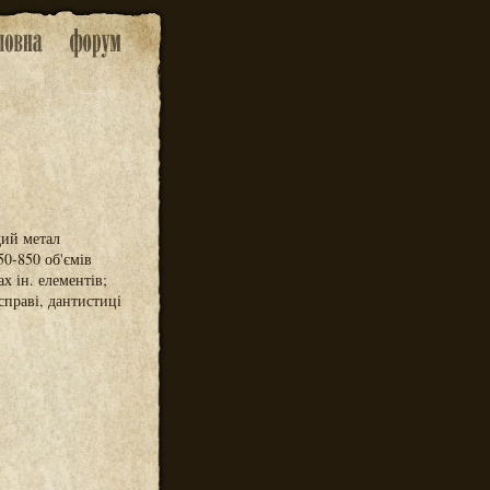
дий метал
50-850 об'ємів
х ін. елементів;
справі, дантистиці