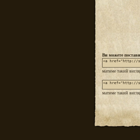
Ви можете постави
матиме такий вигл
матиме такий вигл