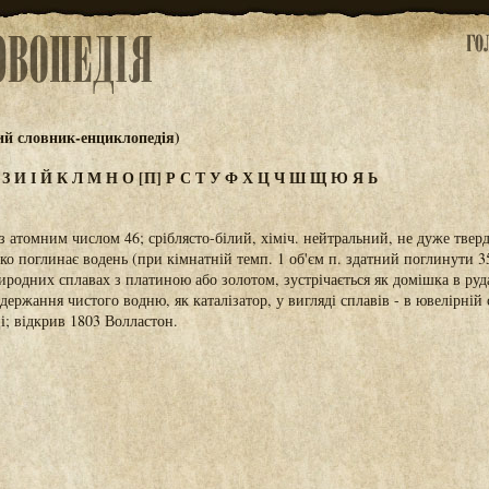
ий словник-енциклопедія)
Ж
З
И
І
Й
К
Л
М
Н
О
[П]
Р
С
Т
У
Ф
Х
Ц
Ч
Ш
Щ
Ю
Я
Ь
 з атомним числом 46; сріблясто-білий, хіміч. нейтральний, не дуже твер
ко поглинає водень (при кімнатній темп. 1 об'єм п. здатний поглинути 3
иродних сплавах з платиною або золотом, зустрічається як домішка в руда
держання чистого водню, як каталізатор, у вигляді сплавів - в ювелірній 
і; відкрив 1803 Волластон.