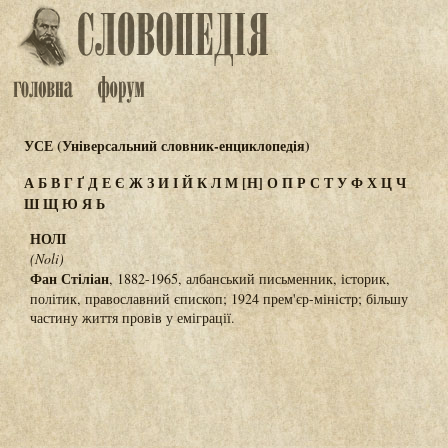
УСЕ (Універсальний словник-енциклопедія)
А
Б
В
Г
Ґ
Д
Е
Є
Ж
З
И
І
Й
К
Л
М
[Н]
О
П
Р
С
Т
У
Ф
Х
Ц
Ч
Ш
Щ
Ю
Я
Ь
НОЛІ
(Noli)
Фан Стіліан
, 1882-1965, албанський письменник, історик,
політик, православний єпископ; 1924 прем'єр-міністр; більшу
частину життя провів у еміграції.