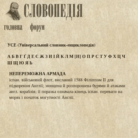
УСЕ (Універсальний словник-енциклопедія)
А
Б
В
Г
Ґ
Д
Е
Є
Ж
З
И
І
Й
К
Л
М
[Н]
О
П
Р
С
Т
У
Ф
Х
Ц
Ч
Ш
Щ
Ю
Я
Ь
НЕПЕРЕМОЖНА АРМАДА
іспан. військовий флот, висланий 1588 Філіппом II для
підкорення Англії; знищена й розпорошена бурями й атаками
англ. кораблів; її поразка означала кінець іспан. переваги на
морях і початок могутності Англії.