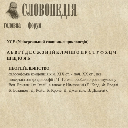
УСЕ (Універсальний словник-енциклопедія)
А
Б
В
Г
Ґ
Д
Е
Є
Ж
З
И
І
Й
К
Л
М
[Н]
О
П
Р
С
Т
У
Ф
Х
Ц
Ч
Ш
Щ
Ю
Я
Ь
НЕОГЕҐЕЛЬЯНСТВО
філософська концепція кін. XIX ст. - поч. XX ст., яка
повертається до філософії Г.Ґ. Геґеля; особливо розвинулося у
Вел. Британії та Італії, а також у Німеччині (Е. Керд, Ф. Бредлі,
Б. Бозанкет, Д. Ройс, Б. Кроче, Д. Джентіле, В. Дільтей).