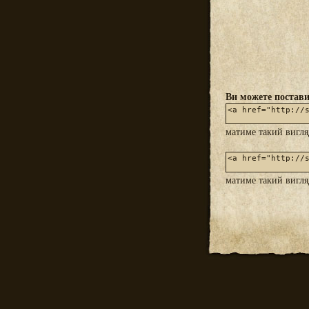
Ви можете постави
матиме такий вигл
матиме такий вигл