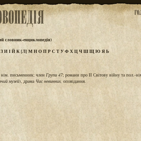
ий словник-енциклопедія)
Ж
З
И
І
Й
К
[Л]
М
Н
О
П
Р
С
Т
У
Ф
Х
Ц
Ч
Ш
Щ
Ю
Я
Ь
, нім. письменник; член
Групи 47
; романи про II Світову війну та пол.-ні
вчий музей
), драма
Час невинних,
оповідання.