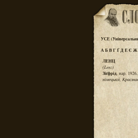
УСЕ (Універсальн
А
Б
В
Г
Ґ
Д
Е
Є
ЛЕНЦ
(Lenz)
Зіґфрід
, нар. 1926
німецької, Краєзна