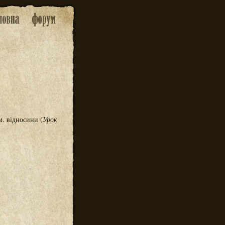
м. відносини (
Урок