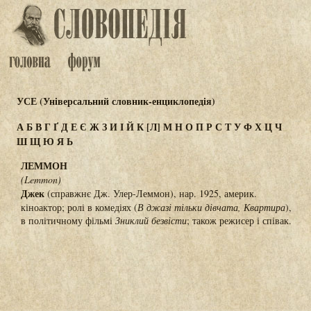
УСЕ (Універсальний словник-енциклопедія)
А
Б
В
Г
Ґ
Д
Е
Є
Ж
З
И
І
Й
К
[Л]
М
Н
О
П
Р
С
Т
У
Ф
Х
Ц
Ч
Ш
Щ
Ю
Я
Ь
ЛЕММОН
(Lemmon)
Джек
(справжнє Дж. Улер-Леммон), нар. 1925, америк.
кіноактор; ролі в комедіях (
В джазі тільки дівчата, Квартира
),
в політичному фільмі
Зниклий безвісти
; також режисер і співак.