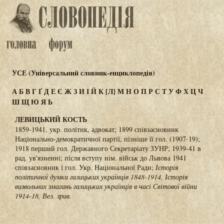
УСЕ (Універсальний словник-енциклопедія)
А
Б
В
Г
Ґ
Д
Е
Є
Ж
З
И
І
Й
К
[Л]
М
Н
О
П
Р
С
Т
У
Ф
Х
Ц
Ч
Ш
Щ
Ю
Я
Ь
ЛЕВИЦЬКИЙ КОСТЬ
1859-1941, укр. політик, адвокат; 1899 співзасновник
Національно-демократичної партії, пізніше її гол. (1907-19);
1918 перший гол. Державного Секретаріату ЗУНР; 1939-41 в
рад. ув'язненні; після вступу нім. військ до Львова 1941
співзасновник і гол. Укр. Національної Ради;
Історія
політичної думки галицьких українців 1848-1914, Історія
визвольних змагань галицьких українців в часі Світової війни
1914-18, Вел. зрив.