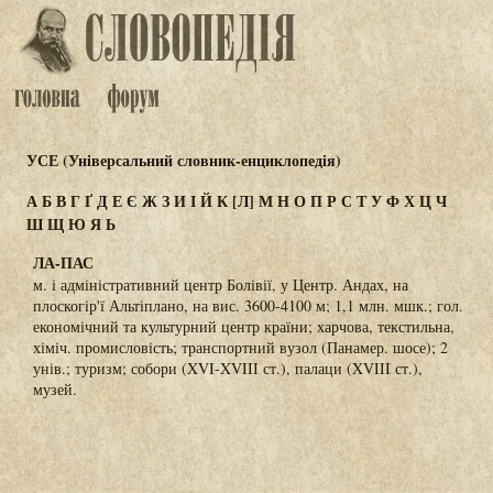
УСЕ (Універсальний словник-енциклопедія)
А
Б
В
Г
Ґ
Д
Е
Є
Ж
З
И
І
Й
К
[Л]
М
Н
О
П
Р
С
Т
У
Ф
Х
Ц
Ч
Ш
Щ
Ю
Я
Ь
ЛА-ПАС
м. і адміністративний центр Болівії, у Центр. Андах, на
плоскогір'ї Альтіплано, на вис. 3600-4100 м; 1,1 млн. мшк.; гол.
економічний та культурний центр країни; харчова, текстильна,
хіміч. промисловість; транспортний вузол (Панамер. шосе); 2
унів.; туризм; собори (XVI-XVIII ст.), палаци (XVIII ст.),
музей.