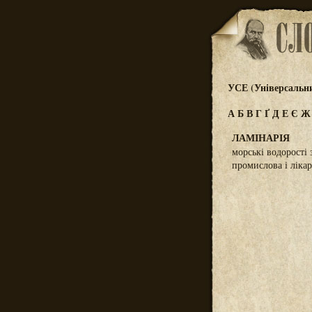
УСЕ (Універсальн
А
Б
В
Г
Ґ
Д
Е
Є
ЛАМІНАРІЯ
морські водорості
промислова і лікар