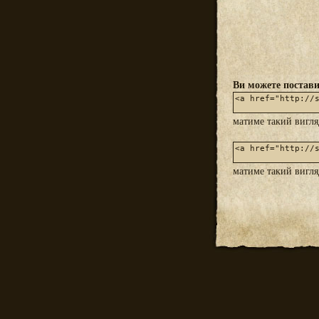
Ви можете постави
матиме такий вигл
матиме такий вигл