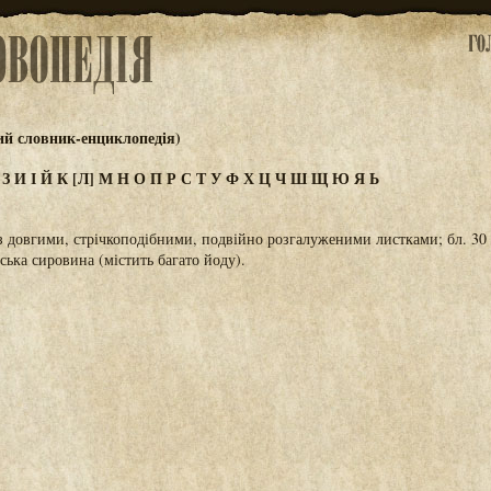
ий словник-енциклопедія)
Ж
З
И
І
Й
К
[Л]
М
Н
О
П
Р
С
Т
У
Ф
Х
Ц
Ч
Ш
Щ
Ю
Я
Ь
 з довгими, стрічкоподібними, подвійно розгалуженими листками; бл. 30 
ська сировина (містить багато йоду).