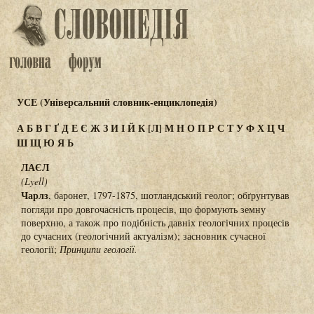
УСЕ (Універсальний словник-енциклопедія)
А
Б
В
Г
Ґ
Д
Е
Є
Ж
З
И
І
Й
К
[Л]
М
Н
О
П
Р
С
Т
У
Ф
Х
Ц
Ч
Ш
Щ
Ю
Я
Ь
ЛАЄЛ
(Lyell)
Чарлз
, баронет, 1797-1875, шотландський геолог; обґрунтував
погляди про довгочасність процесів, що формують земну
поверхню, а також про подібність давніх геологічних процесів
до сучасних (геологічний актуалізм); засновник сучасної
геології;
Принципи геології.