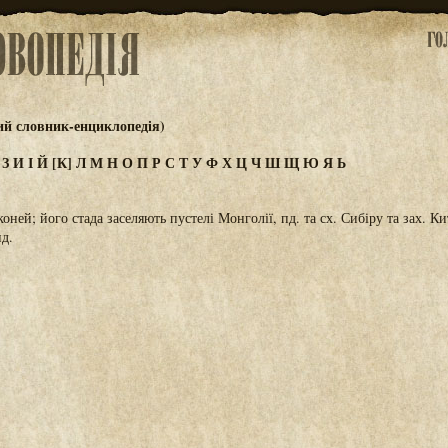
ий словник-енциклопедія)
Ж
З
И
І
Й
[К]
Л
М
Н
О
П
Р
С
Т
У
Ф
Х
Ц
Ч
Ш
Щ
Ю
Я
Ь
коней; його стада заселяють пустелі Монголії, пд. та сх. Сибіру та зах. Ки
ид.