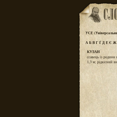
УСЕ (Універсальн
А
Б
В
Г
Ґ
Д
Е
Є
КУЛАН
ссавець із родини 
1,3 м; рідкісний в