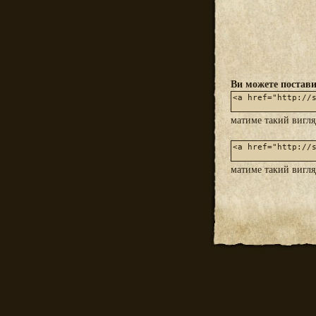
Ви можете постави
матиме такий вигл
матиме такий вигл