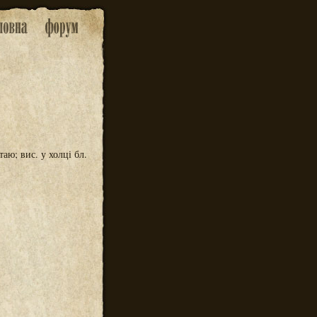
таю; вис. у холці бл.