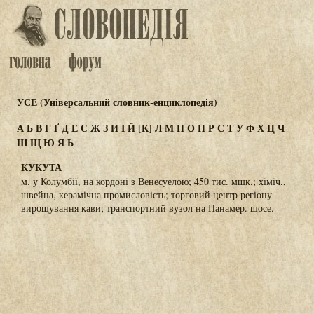
УСЕ (Універсальний словник-енциклопедія)
А
Б
В
Г
Ґ
Д
Е
Є
Ж
З
И
І
Й
[К]
Л
М
Н
О
П
Р
С
Т
У
Ф
Х
Ц
Ч
Ш
Щ
Ю
Я
Ь
КУКУТА
м. у Колумбії, на кордоні з Венесуелою; 450 тис. мшк.; хіміч.,
швейна, керамічна промисловість; торговий центр регіону
вирощування кави; транспортний вузол на Панамер. шосе.