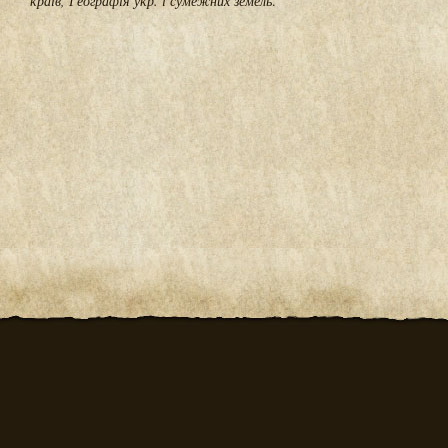
країв, Географія укр. і сумежних земель
.