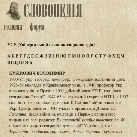
УСЕ (Універсальний словник-енциклопедія)
А
Б
В
Г
Ґ
Д
Е
Є
Ж
З
И
І
Й
[К]
Л
М
Н
О
П
Р
С
Т
У
Ф
Х
Ц
Ч
Ш
Щ
Ю
Я
Ь
КУБІЙОВИЧ ВОЛОДИМИР
1900-85, укр. географ, демограф, громадсько-політичний діяч;
1928-39 викладав у Краківському унів.; з 1940 професор Укр.
вільного унів. у Празі; з 1931 дійсний член НТШ, гол. його
географічної секції, 1947-63 генеральний секретар НТШ, з 1952
гол. його Європ. відділу; в роки II Світової війни очолював
Укр. Центр. Комітет; 1943 участь в організації Дивізії СС
Галичина
; після війни на еміграції в Парижі; організатор
видання та гол. редактор
Енциклопедії українознавства
: бл. 80
наукових праць з географії і демографії України, у т.ч.:
Територія і людність укр. земель, Атлас України і сумежних