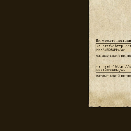
Ви можете постави
матиме такий вигл
матиме такий вигл