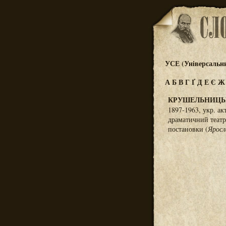
УСЕ (Універсальн
А
Б
В
Г
Ґ
Д
Е
Є
КРУШЕЛЬНИЦЬ
1897-1963, укр. ак
драматичний театр;
постановки (
Яросл