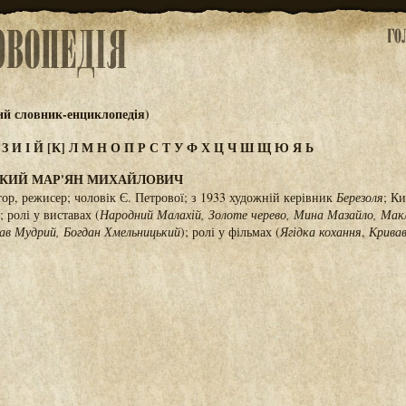
ий словник-енциклопедія)
Ж
З
И
І
Й
[К]
Л
М
Н
О
П
Р
С
Т
У
Ф
Х
Ц
Ч
Ш
Щ
Ю
Я
Ь
КИЙ МАР'ЯН МИХАЙЛОВИЧ
тор, режисер; чоловік Є. Петрової; з 1933 художній керівник
Березоля
; Ки
 ролі у виставах (
Народний Малахій, Золоте черево, Мина Мазайло, Мак
ав Мудрий, Богдан Хмельницький
); ролі у фільмах (
Ягідка кохання
,
Кривав