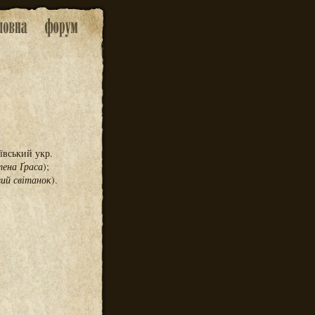
ївський укр.
лена Ґраса
);
ий світанок
).