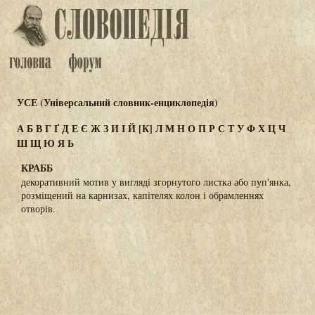
УСЕ (Універсальний словник-енциклопедія)
А
Б
В
Г
Ґ
Д
Е
Є
Ж
З
И
І
Й
[К]
Л
М
Н
О
П
Р
С
Т
У
Ф
Х
Ц
Ч
Ш
Щ
Ю
Я
Ь
КРАББ
декоративний мотив у вигляді згорнутого листка або пуп'янка,
розміщений на карнизах, капітелях колон і обрамленнях
отворів.