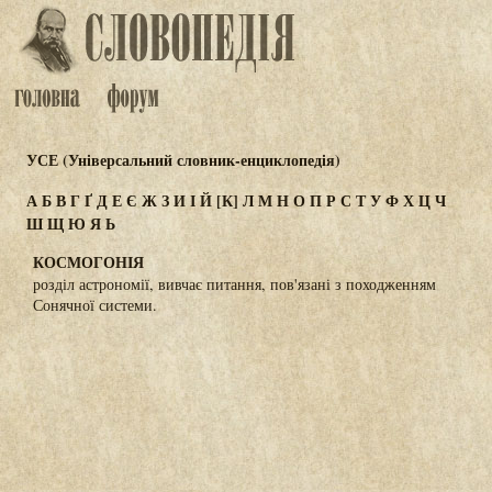
УСЕ (Універсальний словник-енциклопедія)
А
Б
В
Г
Ґ
Д
Е
Є
Ж
З
И
І
Й
[К]
Л
М
Н
О
П
Р
С
Т
У
Ф
Х
Ц
Ч
Ш
Щ
Ю
Я
Ь
КОСМОГОНІЯ
розділ астрономії, вивчає питання, пов'язані з походженням
Сонячної системи.