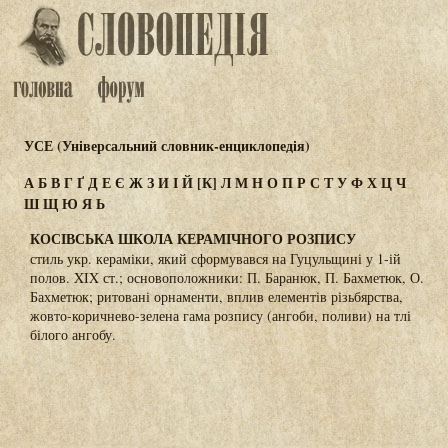
УСЕ (Універсальний словник-енциклопедія)
А
Б
В
Г
Ґ
Д
Е
Є
Ж
З
И
І
Й
[К]
Л
М
Н
О
П
Р
С
Т
У
Ф
Х
Ц
Ч
Ш
Щ
Ю
Я
Ь
КОСІВСЬКА ШКОЛА КЕРАМІЧНОГО РОЗПИСУ
стиль укр. кераміки, який сформувався на Гуцульщині у 1-ій
полов. XIX ст.; основоположники: П. Баранюк, П. Бахметюк, О.
Бахметюк; ритовані орнаменти, вплив елементів різьбярства,
жовто-коричнево-зелена гама розпису (ангоби, поливи) на тлі
білого ангобу.