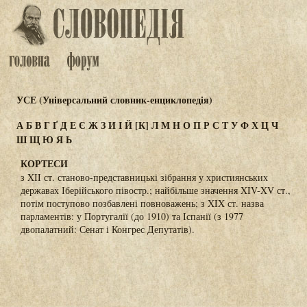
УСЕ (Універсальний словник-енциклопедія)
А
Б
В
Г
Ґ
Д
Е
Є
Ж
З
И
І
Й
[К]
Л
М
Н
О
П
Р
С
Т
У
Ф
Х
Ц
Ч
Ш
Щ
Ю
Я
Ь
КОРТЕСИ
з XII ст. станово-представницькі зібрання у християнських
державах Іберійського півостр.; найбільше значення XIV-XV ст.,
потім поступово позбавлені повноважень; з XIX ст. назва
парламентів: у Португалії (до 1910) та Іспанії (з 1977
двопалатний: Сенат і Конгрес Депутатів).