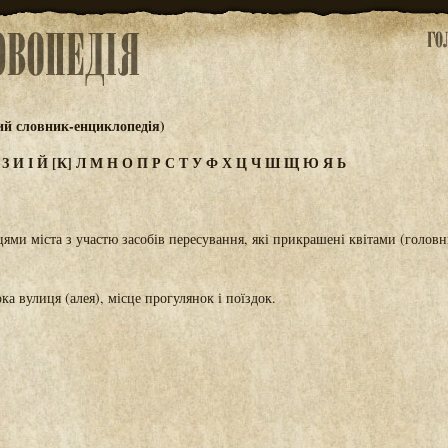
ий словник-енциклопедія)
Ж
З
И
І
Й
[К]
Л
М
Н
О
П
Р
С
Т
У
Ф
Х
Ц
Ч
Ш
Щ
Ю
Я
Ь
цями міста з участю засобів пересування, які прикрашені квітами (головн
ока вулиця (алея), місце прогулянок і поїздок.