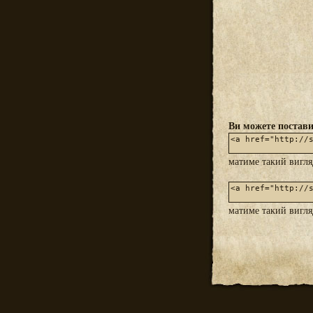
Ви можете постави
матиме такий вигл
матиме такий вигл