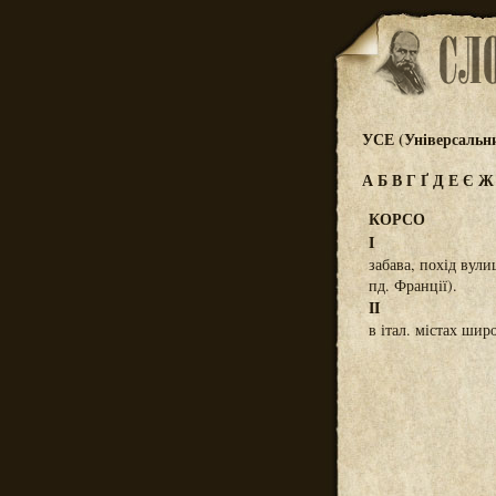
УСЕ (Універсальн
А
Б
В
Г
Ґ
Д
Е
Є
КОРСО
I
забава, похід вули
пд. Франції).
II
в італ. містах шир