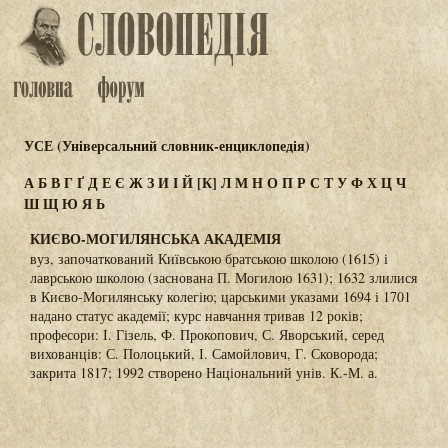
УСЕ (Універсальний словник-енциклопедія)
А
Б
В
Г
Ґ
Д
Е
Є
Ж
З
И
І
Й
[К]
Л
М
Н
О
П
Р
С
Т
У
Ф
Х
Ц
Ч
Ш
Щ
Ю
Я
Ь
КИЄВО-МОГИЛЯНСЬКА АКАДЕМІЯ
вуз, започаткований Київською братською школою (1615) і
лаврською школою (заснована П. Могилою 1631); 1632 злилися
в Києво-Могилянську колегію; царськими указами 1694 і 1701
надано статус академії; курс навчання тривав 12 років;
професори: І. Гізель, Ф. Прокопович, С. Яворський, серед
вихованців: С. Полоцький, І. Самойлович, Г. Сковорода;
закрита 1817; 1992 створено Національний унів. К.-М. а.