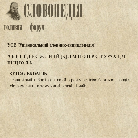
УСЕ (Універсальний словник-енциклопедія)
А
Б
В
Г
Ґ
Д
Е
Є
Ж
З
И
І
Й
[К]
Л
М
Н
О
П
Р
С
Т
У
Ф
Х
Ц
Ч
Ш
Щ
Ю
Я
Ь
КЕТСАЛЬКОАТЛЬ
перший змій), бог і культовий герой у релігіях багатьох народів
Мезоамерики, в тому числі астеків і майя.