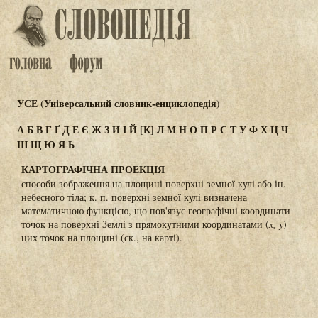
УСЕ (Універсальний словник-енциклопедія)
А
Б
В
Г
Ґ
Д
Е
Є
Ж
З
И
І
Й
[К]
Л
М
Н
О
П
Р
С
Т
У
Ф
Х
Ц
Ч
Ш
Щ
Ю
Я
Ь
КАРТОГРАФІЧНА ПРОЕКЦІЯ
способи зображення на площині поверхні земної кулі або ін.
небесного тіла; к. п. поверхні земної кулі визначена
математичною функцією, що пов'язує географічні координати
точок на поверхні Землі з прямокутними координатами (
x, y
)
цих точок на площині (ск., на карті).