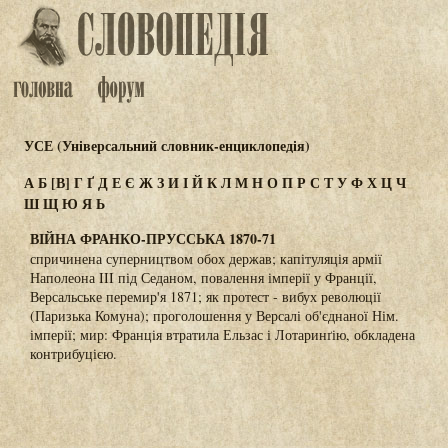
УСЕ (Універсальний словник-енциклопедія)
А
Б
[В]
Г
Ґ
Д
Е
Є
Ж
З
И
І
Й
К
Л
М
Н
О
П
Р
С
Т
У
Ф
Х
Ц
Ч
Ш
Щ
Ю
Я
Ь
ВІЙНА ФРАНКО-ПРУССЬКА 1870-71
спричинена суперництвом обох держав; капітуляція армії
Наполеона III під Седаном, повалення імперії у Франції,
Версальське перемир'я 1871; як протест - вибух революції
(Паризька Комуна); проголошення у Версалі об'єднаної Нім.
імперії; мир: Франція втратила Ельзас і Лотаринґію, обкладена
контрибуцією.