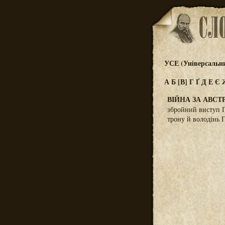
УСЕ (Універсальн
А
Б
[В]
Г
Ґ
Д
Е
Є
ВІЙНА ЗА АВСТ
збройний виступ Пр
трону й володінь 