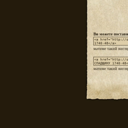
Ви можете постави
матиме такий вигл
матиме такий вигл