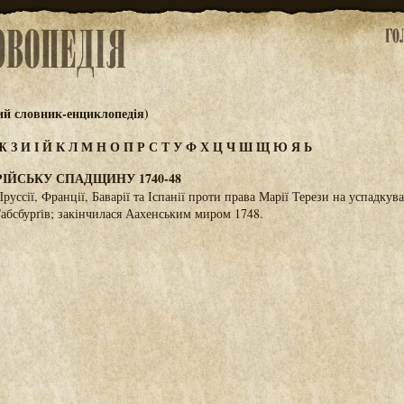
ий словник-енциклопедія)
Ж
З
И
І
Й
К
Л
М
Н
О
П
Р
С
Т
У
Ф
Х
Ц
Ч
Ш
Щ
Ю
Я
Ь
РІЙСЬКУ СПАДЩИНУ 1740-48
уссії, Франції, Баварії та Іспанії проти права Марії Терези на успадкув
Габсбурґів; закінчилася Аахенським миром 1748.