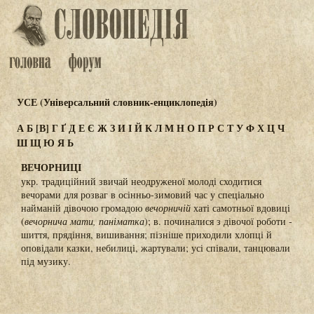
УСЕ (Універсальний словник-енциклопедія)
А
Б
[В]
Г
Ґ
Д
Е
Є
Ж
З
И
І
Й
К
Л
М
Н
О
П
Р
С
Т
У
Ф
Х
Ц
Ч
Ш
Щ
Ю
Я
Ь
ВЕЧОРНИЦІ
укр. традиційний звичай неодруженої молоді сходитися
вечорами для розваг в осінньо-зимовий час у спеціально
найманій дівочою громадою
вечорничій
хаті самотньої вдовиці
(
вечорнича мати, паніматка
); в. починалися з дівочої роботи -
шиття, прядіння, вишивання; пізніше приходили хлопці й
оповідали казки, небилиці, жартували; усі співали, танцювали
під музику.